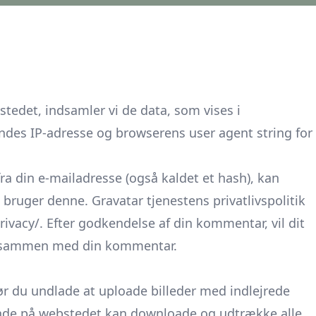
edet, indsamler vi de data, som vises i
es IP-adresse og browserens user agent string for
a din e-mailadresse (også kaldet et hash), kan
u bruger denne. Gravatar tjenestens privatlivspolitik
rivacy/. Efter godkendelse af din kommentar, vil dit
den sammen med din kommentar.
bør du undlade at uploade billeder med indlejrede
gende på webstedet kan downloade og udtrække alle