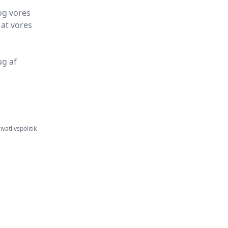
og vores
 at vores
ug af
ivatlivspolitik