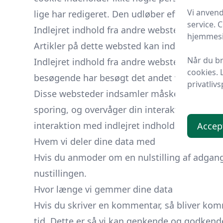
Vi anvend
lige har redigeret. Den udløber efter 1 dag.
service. 
Indlejret indhold fra andre websteder
hjemmesi
Artikler på dette websted kan indeholde indlejr
Når du br
Indlejret indhold fra andre websteder opfø
cookies. 
besøgende har besøgt det andet websted.
privatlivs
Disse websteder indsamler måske data om dig
sporing, og overvåger din interaktion med de
interaktion med indlejret indhold, hvis du h
Accep
Hvem vi deler dine data med
Hvis du anmoder om en nulstilling af adgan
nustillingen.
Hvor længe vi gemmer dine data
Hvis du skriver en kommentar, så bliver k
tid. Dette er så vi kan genkende og godken