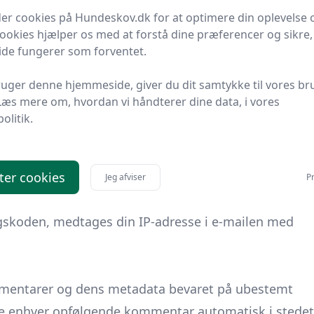
er cookies på Hundeskov.dk for at optimere din oplevelse 
Cookies hjælper os med at forstå dine præferencer og sikre,
de fungerer som forventet.
et indhold (f.eks. videoer, billeder, artikler osv.).
uger denne hjemmeside, giver du dit samtykke til vores br
rer sig på nøjagtig samme måde, som hvis den
Læs mere om, hvordan vi håndterer dine data, i vores
politik.
, bruger cookies, indlejrer ekstra tredjeparts
tte indlejrede indhold, heriblandt at spore din
ar en konto og en logget ind på det websted.
ter cookies
Jeg afviser
Pr
gskoden, medtages din IP-adresse i e-mailen med
ommentarer og dens metadata bevaret på ubestemt
de enhver opfølgende kommentar automatisk i stedet