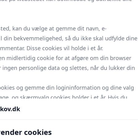
ted, kan du vælge at gemme dit navn, e-
il din bekvemmeligehed, så du ikke skal udfylde dine
mentar. Disse cookies vil holde i et år.
 en midlertidig cookie for at afgøre om din browser
ingen personlige data og slettes, når du lukker din
cookies og gemme din logininformation og dine valg
age, og skærmvalg cookies holder i et år. Hvis du
er. Hvis du logger ud af din konto, vil login cookierne
kov.dk
l en yderligere cookie blive gemt i din browser. Denne
vender cookies
a og opgiver simpelthen indlægsID på den artikel, du