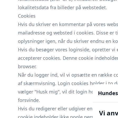
lokalitetsdata fra billeder på webstedet.
Cookies
Hvis du skriver en kommentar på vores webs
mailadresse og websted i cookies. Disse er t
oplysninger igen, når du skriver endnu en kom
Hvis du besøger vores loginside, opretter vi
accepterer cookies. Denne cookie indeholder 
browser.
Når du logger ind, vil vi opsætte en række 
af skærmvisning. Login cookies holder i to d
vælger "Husk mig", vil dit login holde i to ug
Hundes
forsvinde.
Hvis du redigerer eller udgiver en artikel, vi
Vi an
cookie indeholder ikke nogle personlige dat