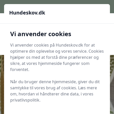
Hundeskov.dk
Hundeskov.dk
Hundeskov.dk
Vi anvender cookies
Men
Søg
Søg
Vi anvender cookies på Hundeskov.dk for at
optimere din oplevelse og vores service. Cookies
hjælper os med at forstå dine præferencer og
sikre, at vores hjemmeside fungerer som
forventet.
Udgivet i
Artikler og Guides på hundeskov.dk
Når du bruger denne hjemmeside, giver du dit
De bedste hundeskove i Danmark:
samtykke til vores brug af cookies. Læs mere
En guide til hundeejere
om, hvordan vi håndterer dine data, i vores
privatlivspolitik.